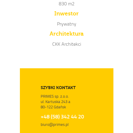
830 m2
Inwestor
Prywatny
Architektura
CKK Architekci
SZYBKI KONTAKT
PRIMES sp. z.o.o.
ul. Kartuska 243 a
80-122 Gdańsk
+48 (58) 342 44 20
biuro@primes.pl